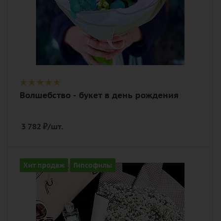
Волшебство - букет в день рождения
3 782
₽
/шт.
Количество
Хит продаж
Гипсофилы
15
Цвет
белый