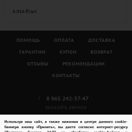
6 016
₽
/шт.
ПОМОЩЬ
ОПЛАТА
ДОСТАВКА
ГАРАНТИИ
КУПОН
ВОЗВРАТ
ОТЗЫВЫ
РЕКОМЕНДАЦИИ
КОНТАКТЫ
8 965 242-37-47
ЗАКАЗАТЬ ЗВОНОК
admin@buket24delivery.ru
Используя наш сайт, а также нажимая в центре данного cookie-
баннера кнопку «Принять», вы даете согласие интернет-ресурсу