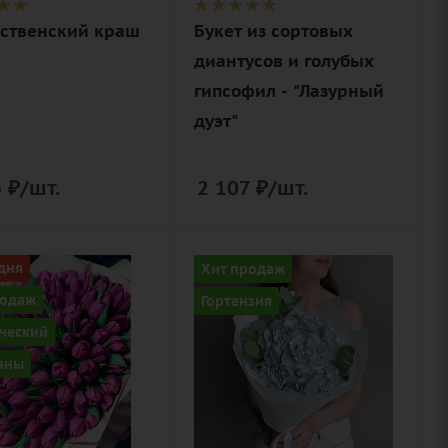
упаковка
ственский краш
Букет из сортовых
диантусов и голубых
гипсофил - "Лазурный
дуэт"
6
₽
/шт.
2 107
₽
/шт.
ство
Цвет
дня
Хит продаж
голубой
родаж
Гортензия
Описание
ческий
товый
гортензия,
аны
эвкалипт,
ие
лента,
ан,
дизайнерская