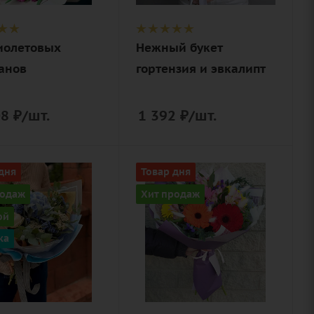
упаковка
нерская
вка
иолетовых
Нежный букет
анов
гортензия и эвкалипт
08
₽
/шт.
1 392
₽
/шт.
Цвет
дня
Товар дня
, синий
разноцветный
родаж
Хит продаж
ие
Описание
ой
зия,
альстромерия,
ка
статица,
гербера
,
макси, лагурус,
елистник,
статица, лента,
пт,
дизайнерская