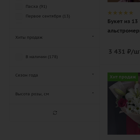
дизайнерск
Пасха (
91
)
упаковка
Первое сентября (
13
)
Букет из 13
праздник (
249
)
альстромер
Праздник матери (
214
)
Хиты продаж
Праздник отца (
178
)
3 431
₽
/ш
Рождество (
43
)
В наличии (
178
)
Святого Валентина (
217
)
Хэллоуин (
26
)
Цвет
Сезон года
Хит продаж
белый,
нежный,
Высота розы, см
розовый
Описание
лилия, роза,
хризантема
кустовая,