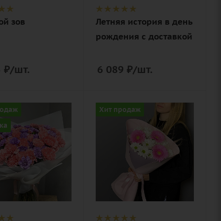
упаковка
нерская
ой зов
Летняя история в день
вка
рождения с доставкой
5
₽
/шт.
6 089
₽
/шт.
ство
Цвет
родаж
Хит продаж
белый,
ка
нежный,
розовый
ый,
товый
Описание
гербера
ие
макси,
ика
хризантема
ус),
кустовая,