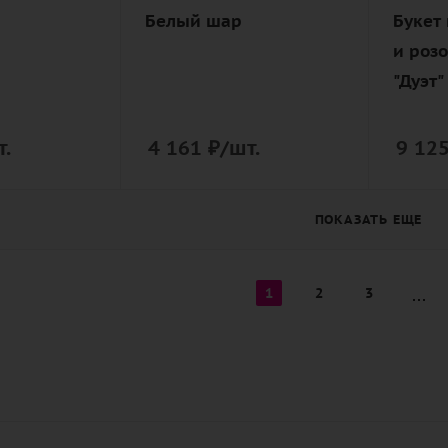
ая
упаковка
дизай
Белый шар
Букет
упако
и роз
"Дуэт"
т.
4 161
₽
/шт.
9 12
ПОКАЗАТЬ ЕЩЕ
1
2
3