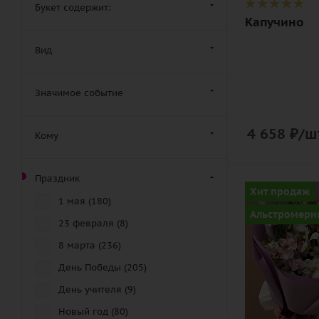
Букет содержит:
дизайнерск
Капучино
упаковка
Вид
Значимое событие
4 658
₽
/ш
Кому
Праздник
Количество
Хит продаж
1 мая (
180
)
13
Альстромери
23 февраля (
8
)
Цвет
8 марта (
236
)
разноцвет
День Победы (
205
)
Описание
альстромер
День учителя (
9
)
лента,
Новый год (
80
)