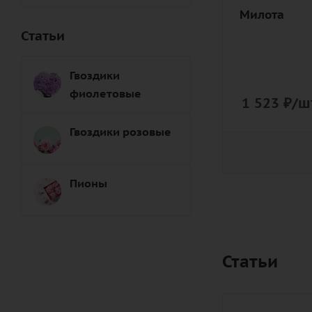
дизайнерск
Милота
упаковка
Статьи
Гвоздики
фиолетовые
1 523
₽
/ш
Гвоздики розовые
Пионы
Статьи