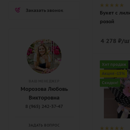
писташ, лен
дизайнерск
Заказать звонок
Букет с лил
упаковка
розой
4 278
₽
/ш
Цвет
Хит продаж
розовый
Акция -15%
Описание
ВАШ МЕНЕДЖЕР
Скидки!
альстромер
Морозова Любовь
гербера
Викторовна
макси,
8 (965) 242-37-47
хризантема
кустовая,
зелень, лент
ЗАДАТЬ ВОПРОС