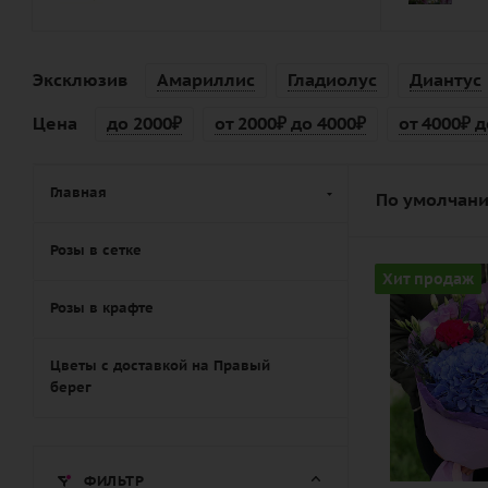
Эксклюзив
Амариллис
Гладиолус
Диантус
Цена
до 2000₽
от 2000₽ до 4000₽
от 4000₽ д
Главная
По умолчани
Розы в сетке
Цвет
Хит продаж
разноцветн
Розы в крафте
розовый,
синий,
Цветы с доставкой на Правый
фиолетовы
берег
Описание
гвоздика
(диантус),
ФИЛЬТР