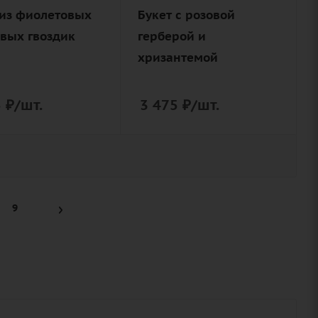
ковыль
нерская
 из фиолетовых
Букет с розовой
(сухоцвет),
вка
овых гвоздик
герберой и
лента,
дизайнерская
хризантемой
упаковка
5
₽
/шт.
3 475
₽
/шт.
9