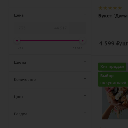
гортензия,
роза,
Букет "Дума
Цена
эрингиум,
эустома
(лизиантус),
лента,
4 599
₽
/ш
дизайнерск
733
44 517
упаковка
Цветы
Цвет
Хит продаж
разноцвет
Выбор
Количество
Описание
покупателей
гвоздика
(диантус), р
Цвет
пионовидна
эустома
Раздел
(лизиантус),
зелень, лент