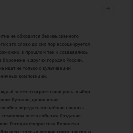
ытие не обходится без изысканного
огих это слово до сих пор ассоциируется
озможно, в прошлом так и создавались
в Воронеже и других городах России,
ь идет не только о культивации
моничных композиций.
каждый элемент играет свою роль: выбор
 форм бутонов, дополнение
способен передать тончайшие нюансы
 символом всего события. Создание
лов. Сегодня флористика Воронежа
разием: здесь и редкие сорта цветов, и