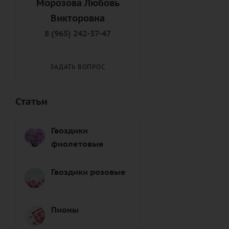
Морозова Любовь
Подруге (
8
)
Викторовна
Правнуку (
9
)
8 (965) 242-37-47
Правнучке (
8
)
Пробабушке (
6
)
ЗАДАТЬ ВОПРОС
Продедушке (
7
)
Свату (
7
)
Статьи
Сватье (
8
)
Свекрови (
8
)
Гвоздики
Свекру (
8
)
фиолетовые
Свояку (
7
)
Свояченице (
9
)
Гвоздики розовые
Сестре (
6
)
Снохе (
7
)
Пионы
Сыну (
6
)