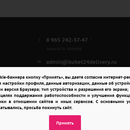
8 965 242-37-47
ЗАКАЗАТЬ ЗВОНОК
admin@buket24delivery.ru
бул. Победы д. 23Б,
kie-баннера кнопку «Принять», вы даете согласие интернет-рес
ТЦ «Арена»
я настройки профиля, данные авторизации, данные об устрой
и версия Браузера; тип устройства и разрешения его экрана; и
в целях поддержания работоспособности и улучшения функци
итики в отношении сайтов и иных сервисов. С основными 
батывались, просьба покинуть сайт.
Принять