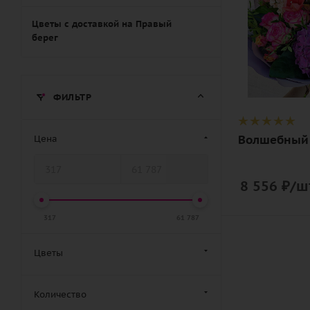
фиолетовы
Описание
Цветы с доставкой на Правый
берег
амариллис,
гортензия,
маттиола,
роза, роза
ФИЛЬТР
кустовая,
зелень, лент
Волшебный
Цена
дизайнерск
упаковка
8 556
₽
/ш
317
61 787
Цветы
Количество