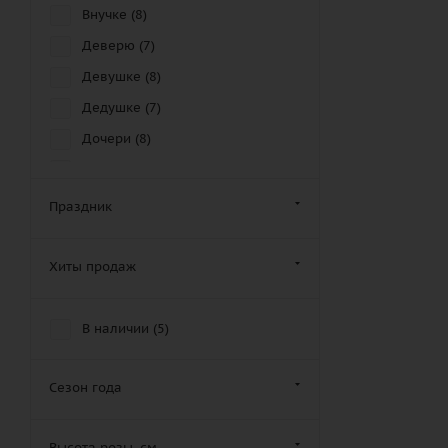
Внучке (
8
)
Деверю (
7
)
Девушке (
8
)
Дедушке (
7
)
Дочери (
8
)
Другу (
5
)
Дяде (
8
)
Праздник
Женщине (
7
)
Золовке (
6
)
Хиты продаж
Зятю (
7
)
Крестной маме (
7
)
В наличии (
5
)
Крестному отцу (
10
)
Кузену (
5
)
Сезон года
Кузине (
7
)
Высота розы, см