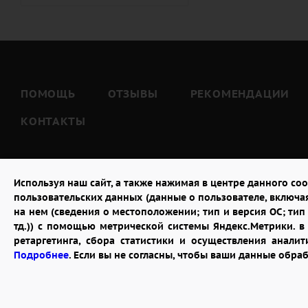
Тёте (
7
)
Тёще (
5
)
Тестю (
7
)
Шурину (
7
)
ПОМОЩЬ
ОТЗЫВЫ
РЕКОМЕНДАЦИИ
КОНТАКТЫ
Используя наш сайт, а также нажимая в центре данного coo
пользовательских данных (данные о пользователе, включа
на нем (сведения о местоположении; тип и версия ОС; тип 
тд.)) с помощью метрической системы Яндекс.Метрики. 
ретаргетинга, сбора статистики и осуществления анал
2026 © "Доставка цветов в Воронеже"
Подробнее
. Если вы не согласны, чтобы ваши данные обра
Публичная оферта
Открыть ИП поможет ООО «Банк Точка»