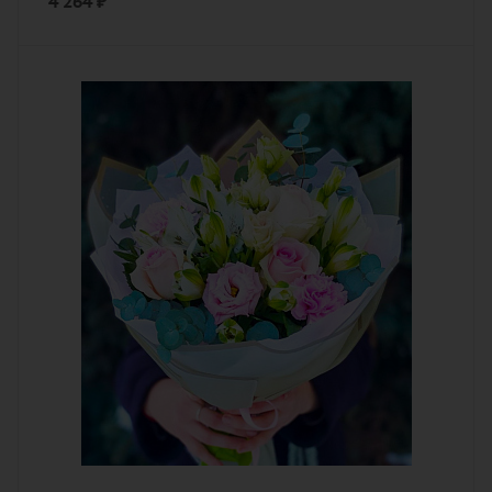
4 264
₽
Цвет
белый, разноцветный, розовый
Описание
альстромерия, гвоздика (диантус),
роза, эустома (лизиантус), зелень,
лента, дизайнерская упаковка