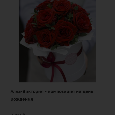
Цвет
алый, бордовый, красный, чайный
Описание
роза, эвкалипт, оазис, лента, шляпная
коробка
Алла-Виктория - композиция на день
рождения