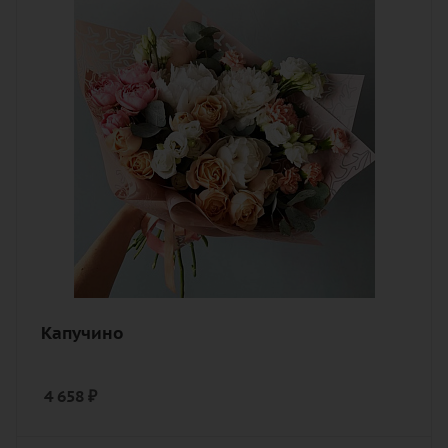
Описание
гвоздика (диантус), роза
пионовидная, эустома (лизиантус),
зелень, лента, дизайнерская упаковка
Капучино
4 658
₽