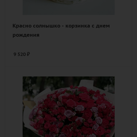
Красно солнышко - корзинка с днем
рождения
9 520
₽
Цвет
нежный, разноцветный, розовый,
фиолетовый
Описание
роза, роза кустовая, лента,
дизайнерская упаковка