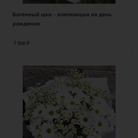
Богемный шик - композиция на день
рождения
7 300
₽
Цвет
белый
Описание
танацетум (полевая ромашка),
хризантема кустовая, лента,
дизайнерская упаковка