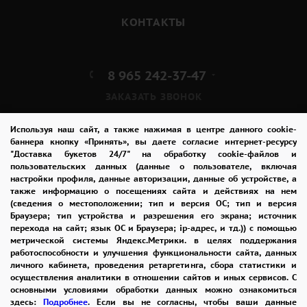
КОНТАКТЫ
8 965 242-37-47
ЗАКАЗАТЬ ЗВОНОК
admin@buket24delivery.ru
Используя наш сайт, а также нажимая в центре данного cookie-
баннера кнопку «Принять», вы даете согласие интернет-ресурсу
"Доставка букетов 24/7" на обработку cookie-файлов и
бул. Победы д. 23Б,
пользовательских данных (данные о пользователе, включая
ТЦ «Арена»
настройки профиля, данные авторизации, данные об устройстве, а
также информацию о посещениях сайта и действиях на нем
(сведения о местоположении; тип и версия ОС; тип и версия
ПОЛИТИКА КОНФИДЕНЦИАЛЬНОСТИ
Браузера; тип устройства и разрешения его экрана; источник
перехода на сайт; язык ОС и Браузера; ip-адрес, и тд.)) с помощью
метрической системы Яндекс.Метрики. в целях поддержания
работоспособности и улучшения функциональности сайта, данных
2026 © "Доставка цветов в Воронеже"
личного кабинета, проведения ретаргетинга, сбора статистики и
Публичная оферта
осуществления аналитики в отношении сайтов и иных сервисов. С
основными условиями обработки данных можно ознакомиться
Открыть ИП поможет ООО «Банк Точка»
здесь:
Подробнее
. Если вы не согласны, чтобы ваши данные