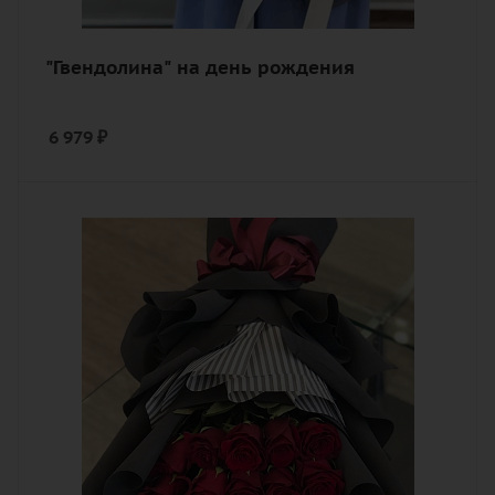
"Гвендолина" на день рождения
6 979
₽
Количество
15
Цвет
алый, бордовый, красный, чайный
Описание
роза, лента, дизайнерская упаковка