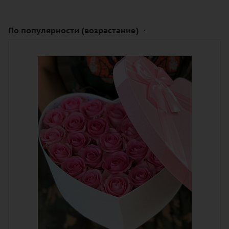
По популярности (возрастание)
Количество
25
Цвет
розовый
Описание
роза, оазис, лента, коробка в виде
сердца