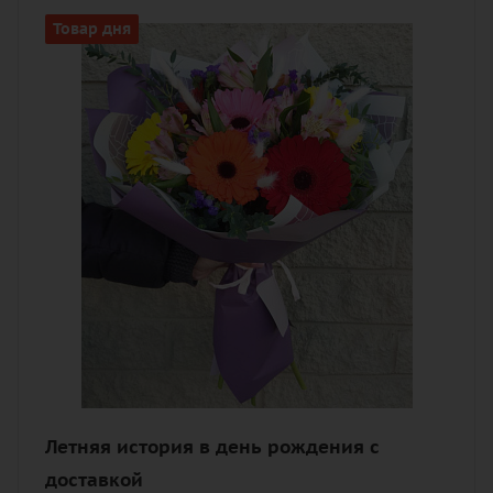
Цвет
Товар дня
разноцветный
Описание
альстромерия, гербера макси,
лагурус, статица, лента, дизайнерская
упаковка
Летняя история в день рождения с
доставкой