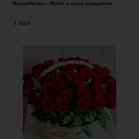
Волшебство - букет в день рождения
3 782
₽
Количество
41
Цвет
алый, бордовый, красный, чайный
Описание
роза, оазис, корзина