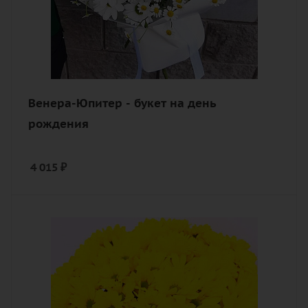
Венера-Юпитер - букет на день
рождения
4 015
₽
Количество
11
Цвет
желтый
Описание