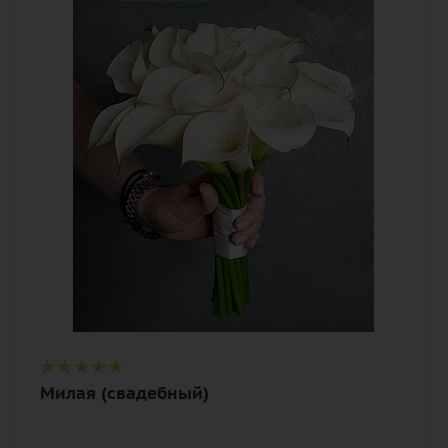
15
Цвет
белый, кремовый, нежный
Описание
калла, лента
Милая (свадебный)