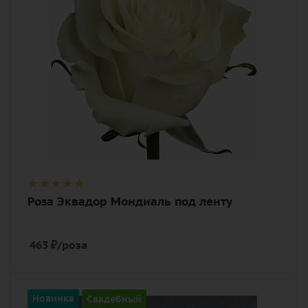
Описание
роза
Роза Эквадор Мондиаль под ленту
463
₽
/роза
Количество
Новинка
Свадебный