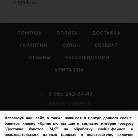
7 373
₽
/шт.
ПОМОЩЬ
ОПЛАТА
ДОСТАВКА
ГАРАНТИИ
КУПОН
ВОЗВРАТ
ОТЗЫВЫ
РЕКОМЕНДАЦИИ
КОНТАКТЫ
8 965 242-37-47
ЗАКАЗАТЬ ЗВОНОК
admin@buket24delivery.ru
Используя наш сайт, а также нажимая в центре данного cookie-
баннера кнопку «Принять», вы даете согласие интернет-ресурсу
"Доставка букетов 24/7" на обработку cookie-файлов и
бул. Победы д. 23Б,
пользовательских данных (данные о пользователе, включая
ТЦ «Арена»