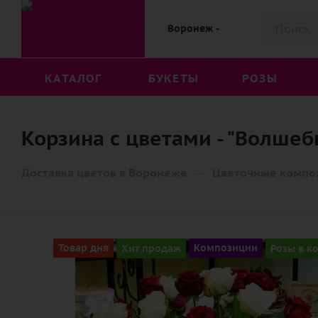
Воронеж
КАТАЛОГ
БУКЕТЫ
РОЗЫ
Корзина с цветами - "Волшеб
—
Доставка цветов в Воронеже
Цветочные компо
Товар дня
Хит продаж
Композиции
Розы в к