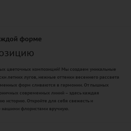
аждой форме
позицию
ых цветочных композиций! Мы создаем уникальные
ски летних лугов, нежные оттенки весеннего рассвета
еменных форм сливаются в гармонии. От пышных
оничных современных линий – здесь каждая
ю историю. Откройте для себя свежесть и
е нашими флористами вручную.