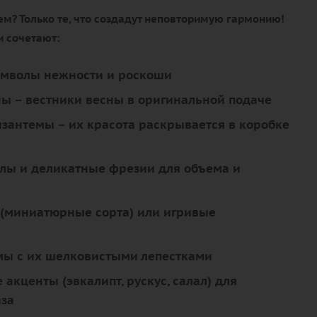
м? Только те, что создадут неповторимую гармонию!
 сочетают:
имволы нежности и роскоши
ны
– вестники весны в оригинальной подаче
изантемы
– их красота раскрывается в коробке
илы
и
деликатные фрезии
для объема и
 (миниатюрные сорта)
или
игривые
мы
с их шелковистыми лепестками
е акценты
(эвкалипт, рускус, салал) для
аза