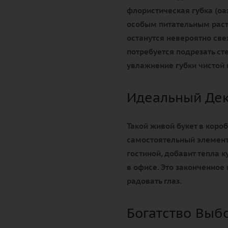
флористическая губка (оа
особым питательным раств
останутся
невероятно све
потребуется подрезать сте
увлажнение губки чистой 
Идеальный Дек
Такой живой букет в коро
самостоятельный элемент
гостиной, добавит тепла 
в офисе. Это законченное
радовать глаз.
Богатство Выб