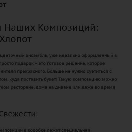
от
и Наших Композиций:
 Хлопот
 цветочный ансамбль, уже идеально оформленный в
просто подарок – это
готовое решение
, которое
нителя прекрасного. Больше не нужно суетиться с
том, куда поставить букет! Такую композицию можно
ютном ресторане, дома на диване или даже во время
 Свежести:
омпозиции в коробке лежит
специальная