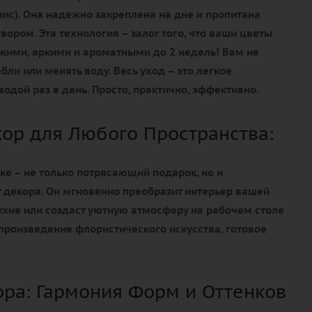
зис)
. Она надежно закреплена на дне и пропитана
ором. Эта технология – залог того, что ваши цветы
жими, яркими и ароматными до 2 недель!
Вам не
бли или менять воду. Весь уход – это
легкое
водой раз в день.
Просто, практично, эффективно.
ор для Любого Пространства:
бке – не только потрясающий подарок, но и
 декора.
Он мгновенно преобразит интерьер вашей
кухне или создаст уютную атмосферу на рабочем столе
 произведение флористического искусства, готовое
ора: Гармония Форм и Оттенков