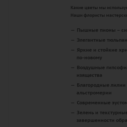
Какие цветы мы используе
Наши флористы мастерски
Пышные пионы
– с
Элегантные тюльпа
Яркие и стойкие хр
по-новому
Воздушные гипсоф
изящества
Благородные лилии
альстромерии
Современные эусто
Зелень и текстурны
завершенности обр